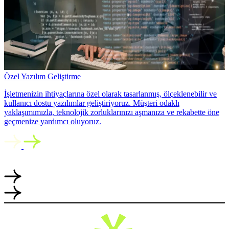
Özel Yazılım Geliştirme
İşletmenizin ihtiyaçlarına özel olarak tasarlanmış, ölçeklenebilir ve
kullanıcı dostu yazılımlar geliştiriyoruz. Müşteri odaklı
yaklaşımımızla, teknolojik zorluklarınızı aşmanıza ve rekabette öne
geçmenize yardımcı oluyoruz.