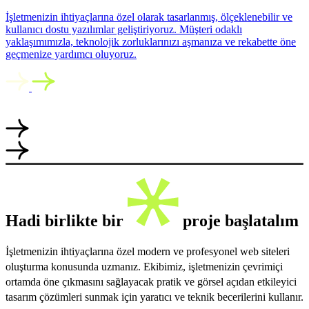
İşletmenizin ihtiyaçlarına özel olarak tasarlanmış, ölçeklenebilir ve
kullanıcı dostu yazılımlar geliştiriyoruz. Müşteri odaklı
yaklaşımımızla, teknolojik zorluklarınızı aşmanıza ve rekabette öne
geçmenize yardımcı oluyoruz.
Hadi birlikte bir
proje başlatalım
İşletmenizin ihtiyaçlarına özel modern ve profesyonel web siteleri
oluşturma konusunda uzmanız. Ekibimiz, işletmenizin çevrimiçi
ortamda öne çıkmasını sağlayacak pratik ve görsel açıdan etkileyici
tasarım çözümleri sunmak için yaratıcı ve teknik becerilerini kullanır.