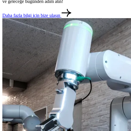
ve geleceğe bugünden adım atın!
Daha fazla bilgi için bize ulaşın
metlerimiz
İletişim
English