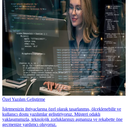
Özel Yazılım Geliştirme
İşletmenizin ihtiyaçlarına özel olarak tasarlanmış, ölçeklenebilir ve
kullanıcı dostu yazılımlar geliştiriyoruz. Müşteri odaklı
yaklaşımımızla, teknolojik zorluklarınızı aşmanıza ve rekabette öne
geçmenize yardımcı oluyoruz.