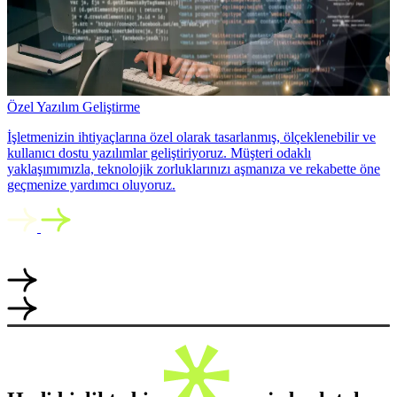
Özel Yazılım Geliştirme
İşletmenizin ihtiyaçlarına özel olarak tasarlanmış, ölçeklenebilir ve
kullanıcı dostu yazılımlar geliştiriyoruz. Müşteri odaklı
yaklaşımımızla, teknolojik zorluklarınızı aşmanıza ve rekabette öne
geçmenize yardımcı oluyoruz.