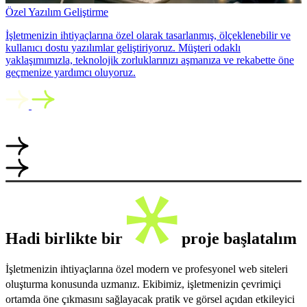
Özel Yazılım Geliştirme
İşletmenizin ihtiyaçlarına özel olarak tasarlanmış, ölçeklenebilir ve
kullanıcı dostu yazılımlar geliştiriyoruz. Müşteri odaklı
yaklaşımımızla, teknolojik zorluklarınızı aşmanıza ve rekabette öne
geçmenize yardımcı oluyoruz.
Hadi birlikte bir
proje başlatalım
İşletmenizin ihtiyaçlarına özel modern ve profesyonel web siteleri
oluşturma konusunda uzmanız. Ekibimiz, işletmenizin çevrimiçi
ortamda öne çıkmasını sağlayacak pratik ve görsel açıdan etkileyici