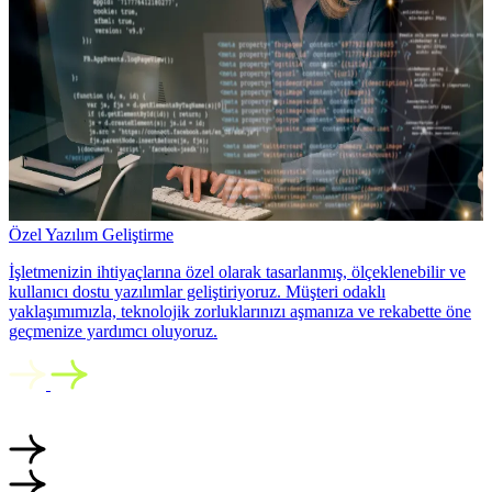
Özel Yazılım Geliştirme
İşletmenizin ihtiyaçlarına özel olarak tasarlanmış, ölçeklenebilir ve
kullanıcı dostu yazılımlar geliştiriyoruz. Müşteri odaklı
yaklaşımımızla, teknolojik zorluklarınızı aşmanıza ve rekabette öne
geçmenize yardımcı oluyoruz.