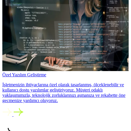
Özel Yazılım Geliştirme
İşletmenizin ihtiyaçlarına özel olarak tasarlanmış, ölçeklenebilir ve
kullanıcı dostu yazılımlar geliştiriyoruz. Müşteri odaklı
yaklaşımımızla, teknolojik zorluklarınızı aşmanıza ve rekabette öne
geçmenize yardımcı oluyoruz.