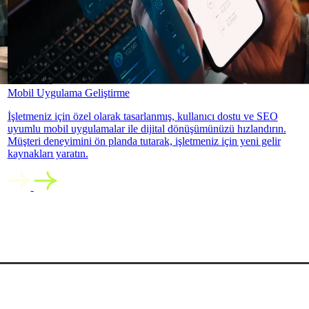
Mobil Uygulama Geliştirme
İşletmeniz için özel olarak tasarlanmış, kullanıcı dostu ve SEO
uyumlu mobil uygulamalar ile dijital dönüşümünüzü hızlandırın.
Müşteri deneyimini ön planda tutarak, işletmeniz için yeni gelir
kaynakları yaratın.