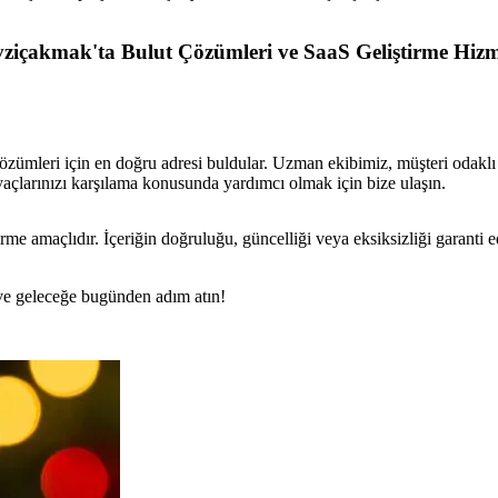
ziçakmak'ta Bulut Çözümleri ve SaaS Geliştirme Hizm
özümleri için en doğru adresi buldular. Uzman ekibimiz, müşteri odaklı b
iyaçlarınızı karşılama konusunda yardımcı olmak için bize ulaşın.
rme amaçlıdır. İçeriğin doğruluğu, güncelliği veya eksiksizliği garanti 
n ve geleceğe bugünden adım atın!