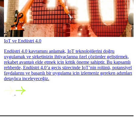
IoT ve Endüstri 4.0
Endüstri 4.0 kavramını anlamak, IoT teknolojilerini doğru
uygulamak ve şirketinizin ihtiyaçlarına özel çözümler geliştirmek,
rekabet avantajı elde etmek için kritik öneme sahiptir. Bu kapsamlı
rehberde, Endüstri 4.0’a geçiş sürecinde IoT’nin rolünü, potansiyel
faydalarını ve başarılı bir uygulama için izlemeniz gereken adımları
detaylıca inceleyeceğiz.