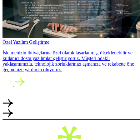
Özel Yazılım Geliştirme
İşletmenizin ihtiyaçlarına özel olarak tasarlanmış, ölçeklenebilir ve
kullanıcı dostu yazılımlar geliştiriyoruz. Müşteri odaklı
yaklaşımımızla, teknolojik zorluklarınızı aşmanıza ve rekabette öne
geçmenize yardımcı oluyoruz.