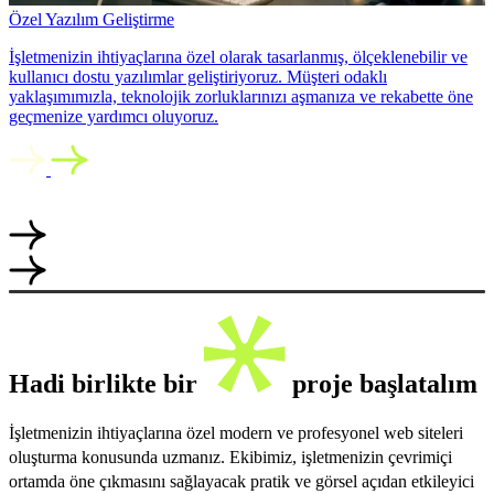
Özel Yazılım Geliştirme
İşletmenizin ihtiyaçlarına özel olarak tasarlanmış, ölçeklenebilir ve
kullanıcı dostu yazılımlar geliştiriyoruz. Müşteri odaklı
yaklaşımımızla, teknolojik zorluklarınızı aşmanıza ve rekabette öne
geçmenize yardımcı oluyoruz.
Hadi birlikte bir
proje başlatalım
İşletmenizin ihtiyaçlarına özel modern ve profesyonel web siteleri
oluşturma konusunda uzmanız. Ekibimiz, işletmenizin çevrimiçi
ortamda öne çıkmasını sağlayacak pratik ve görsel açıdan etkileyici