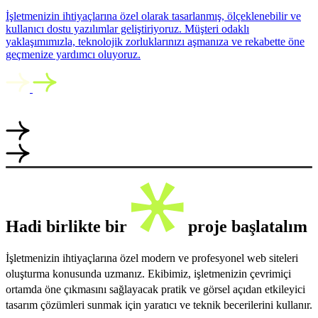
İşletmenizin ihtiyaçlarına özel olarak tasarlanmış, ölçeklenebilir ve
kullanıcı dostu yazılımlar geliştiriyoruz. Müşteri odaklı
yaklaşımımızla, teknolojik zorluklarınızı aşmanıza ve rekabette öne
geçmenize yardımcı oluyoruz.
Hadi birlikte bir
proje başlatalım
İşletmenizin ihtiyaçlarına özel modern ve profesyonel web siteleri
oluşturma konusunda uzmanız. Ekibimiz, işletmenizin çevrimiçi
ortamda öne çıkmasını sağlayacak pratik ve görsel açıdan etkileyici
tasarım çözümleri sunmak için yaratıcı ve teknik becerilerini kullanır.