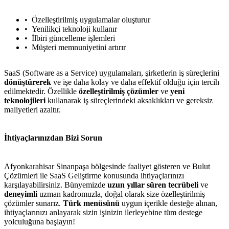
Özelleştirilmiş uygulamalar oluşturur
Yenilikçi teknoloji kullanır
İlbiri güncelleme işlemleri
Müşteri memnuniyetini artırır
SaaS (Software as a Service) uygulamaları, şirketlerin iş süreçlerini
dönüştürerek
ve işe daha kolay ve daha effektif olduğu için tercih
edilmektedir. Özellikle
özelleştirilmiş çözümler
ve
yeni
teknolojileri
kullanarak iş süreçlerindeki aksaklıkları ve gereksiz
maliyetleri azaltır.
İhtiyaçlarınızdan Bizi Sorun
Afyonkarahisar Sinanpaşa bölgesinde faaliyet gösteren ve Bulut
Çözümleri ile SaaS Geliştirme konusunda ihtiyaçlarınızı
karşılayabilirsiniz. Bünyemizde
uzun yıllar süren tecrübeli
ve
deneyimli
uzman kadromuzla, doğal olarak size özelleştirilmiş
çözümler sunarız.
Türk menüsünü
uygun içerikle desteğe alınan,
ihtiyaçlarınızı anlayarak sizin işinizin ilerleyebine tüm destege
yolculuğuna başlayın!