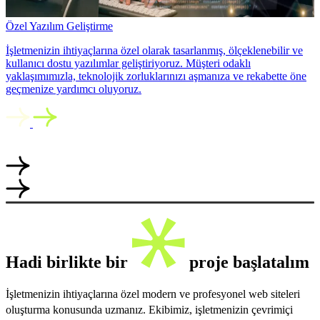
Özel Yazılım Geliştirme
İşletmenizin ihtiyaçlarına özel olarak tasarlanmış, ölçeklenebilir ve
kullanıcı dostu yazılımlar geliştiriyoruz. Müşteri odaklı
yaklaşımımızla, teknolojik zorluklarınızı aşmanıza ve rekabette öne
geçmenize yardımcı oluyoruz.
Hadi birlikte bir
proje başlatalım
İşletmenizin ihtiyaçlarına özel modern ve profesyonel web siteleri
oluşturma konusunda uzmanız. Ekibimiz, işletmenizin çevrimiçi