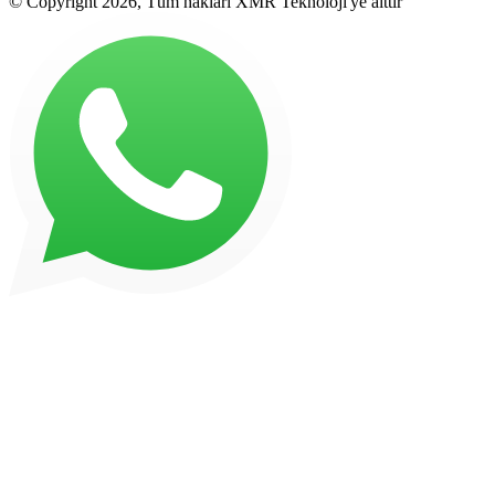
© Copyright 2026, Tüm hakları XMR Teknoloji'ye aittir