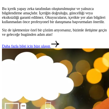
Bu içerik yapay zeka tarafından oluşturulmuştur ve yalnızca
bilgilendirme amaçlıdır. İçeriğin doğruluğu, güncelliği veya
eksiksizliği garanti edilmez. Okuyucuların, içerikte yer alan bilgileri
kullanmadan önce profesyonel bir danışmana başvurmaları önerilir.
Siz de işletmenize özel bir çözüm arıyorsanız, bizimle iletişime geçin
ve geleceğe bugünden adım atın!
Daha fazla bilgi için bize ulaşın
metlerimiz
İletişim
English