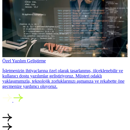
Özel Yazılım Geliştirme
İşletmenizin ihtiyaçlarına özel olarak tasarlanmış, ölçeklenebilir ve
kullanıcı dostu yazılımlar geliştiriyoruz. Müşteri odaklı
yaklaşımımızla, teknolojik zorluklarınızı aşmanıza ve rekabette öne
geçmenize yardımcı oluyoruz.