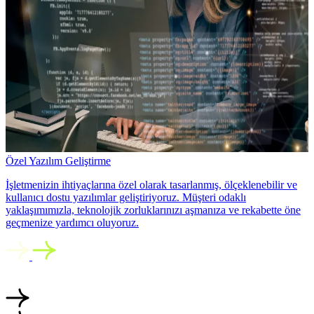
Özel Yazılım Geliştirme
İşletmenizin ihtiyaçlarına özel olarak tasarlanmış, ölçeklenebilir ve
kullanıcı dostu yazılımlar geliştiriyoruz. Müşteri odaklı
yaklaşımımızla, teknolojik zorluklarınızı aşmanıza ve rekabette öne
geçmenize yardımcı oluyoruz.