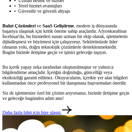
Uzman destek ve hizmet
Yerel hizmet avantajları
Güvenilir ve güvenli altyapı
Bulut Çözümleri
ve
SaaS Geliştirme
, modern iş dünyasında
başarıya ulaşmak için kritik öneme sahip araçlardır. Afyonkarahisar
İscehisar'da, bu hizmetleri sunan uzman bir ekip olarak, işletmelerin
dijitalleşmesi ve büyümesi için çalışıyoruz. Sektörünüzde lider
olmanın yolu, doğru teknolojik çözümlerle desteklenmektedir.
Bugün bizimle iletişime geçin ve işinizi geleceğe taşıyın.
Bu içerik yapay zeka tarafından oluşturulmuştur ve yalnızca
bilgilendirme amaçlıdır. İçeriğin doğruluğu, güncelliği veya
eksiksizliği garanti edilmez. Okuyucuların, içerikte yer alan bilgileri
kullanmadan önce profesyonel bir danışmana başvurmaları önerilir.
metlerimiz
İletişim
English
Siz de işletmenize özel bir çözüm arıyorsanız, bizimle iletişime geçin
ve geleceğe bugünden adım atın!
Daha fazla bilgi için bize ulaşın