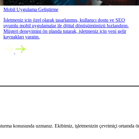
Mobil Uygulama Geliştirme
İşletmeniz için özel olarak tasarlanmış, kullanıcı dostu ve SEO
uyumlu mobil uygulamalar ile dijital dönüşümünüzü hızlandırın.
Müşteri deneyimini ön planda tutarak, işletmeniz için yeni gelir
kaynakları yaratın.
uşturma konusunda uzmanız. Ekibimiz, işletmenizin çevrimiçi ortamda öne