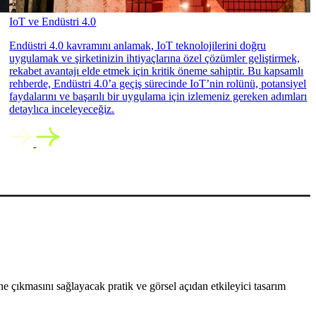
IoT ve Endüstri 4.0
Endüstri 4.0 kavramını anlamak, IoT teknolojilerini doğru
uygulamak ve şirketinizin ihtiyaçlarına özel çözümler geliştirmek,
rekabet avantajı elde etmek için kritik öneme sahiptir. Bu kapsamlı
rehberde, Endüstri 4.0’a geçiş sürecinde IoT’nin rolünü, potansiyel
faydalarını ve başarılı bir uygulama için izlemeniz gereken adımları
detaylıca inceleyeceğiz.
 çıkmasını sağlayacak pratik ve görsel açıdan etkileyici tasarım