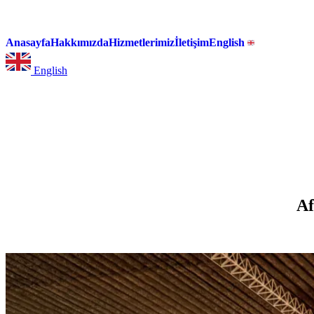
Anasayfa
Hakkımızda
Hizmetlerimiz
İletişim
English
English
Af