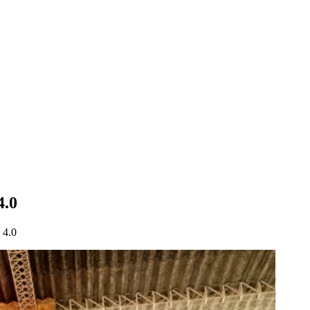
4.0
 4.0