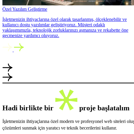
Özel Yazılım Geliştirme
İşletmenizin ihtiyaçlarına özel olarak tasarlanmış, ölçeklenebilir ve
kullanıcı dostu yazılımlar geliştiriyoruz. Müşteri odaklı
yaklaşımımızla, teknolojik zorluklarınızı aşmanıza ve rekabette öne
geçmenize yardımcı oluyoruz.
Hadi birlikte bir
proje başlatalım
İşletmenizin ihtiyaçlarına özel modern ve profesyonel web siteleri ol
çözümleri sunmak için yaratıcı ve teknik becerilerini kullanır.