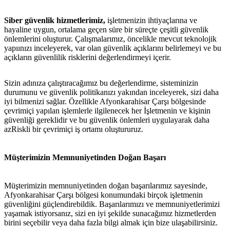
Siber güvenlik hizmetlerimiz,
işletmenizin ihtiyaçlarına ve
hayaline uygun, ortalama geçen süre bir süreçte çeşitli güvenlik
önlemlerini oluşturur. Çalışmalarımız, öncelikle mevcut teknolojik
yapıınızı inceleyerek, var olan güvenlik açıklarını belirlemeyi ve bu
açıkların güvenlilik risklerini değerlendirmeyi içerir.
Sizin adınıza çalıştıracağımız bu değerlendirme, sisteminizin
durumunu ve güvenlik politikanızı yakından inceleyerek, sizi daha
iyi bilmenizi sağlar. Özellikle Afyonkarahisar Çarşı bölgesinde
çevrimiçi yapılan işlemlerle ilgilenecek her İşletmenin ve kişinin
güvenliği gereklidir ve bu güvenlik önlemleri uygulayarak daha
azRiskli bir çevrimiçi iş ortamı oluştururuz.
Müşterimizin Memnuniyetinden Doğan Başarı
Müşterimizin memnuniyetinden doğan başarılarımız sayesinde,
Afyonkarahisar Çarşı bölgesi konumundaki birçok işletmenin
güvenliğini güçlendirebildik. Başarılarımızı ve memnuniyetlerimizi
yaşamak istiyorsanız, sizi en iyi şekilde sunacağımız hizmetlerden
metlerimiz
İletişim
English
birini seçebilir veya daha fazla bilgi almak için bize ulaşabilirsiniz.