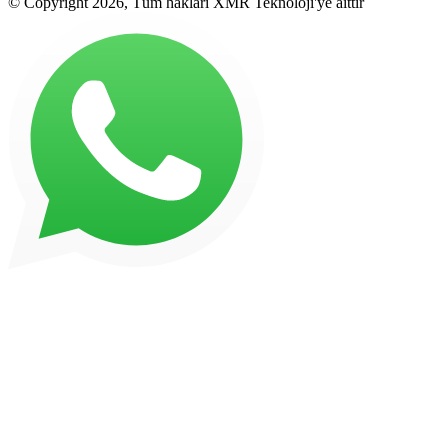
© Copyright 2026, Tüm hakları XMR Teknoloji'ye aittir