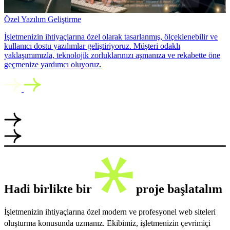
Özel Yazılım Geliştirme
İşletmenizin ihtiyaçlarına özel olarak tasarlanmış, ölçeklenebilir ve
kullanıcı dostu yazılımlar geliştiriyoruz. Müşteri odaklı
yaklaşımımızla, teknolojik zorluklarınızı aşmanıza ve rekabette öne
geçmenize yardımcı oluyoruz.
Hadi birlikte bir
proje başlatalım
İşletmenizin ihtiyaçlarına özel modern ve profesyonel web siteleri
oluşturma konusunda uzmanız. Ekibimiz, işletmenizin çevrimiçi