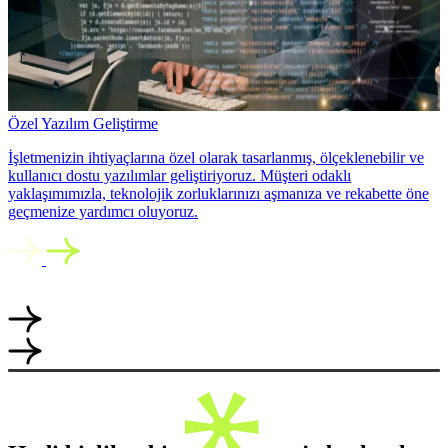
Özel Yazılım Geliştirme
İşletmenizin ihtiyaçlarına özel olarak tasarlanmış, ölçeklenebilir ve
kullanıcı dostu yazılımlar geliştiriyoruz. Müşteri odaklı
yaklaşımımızla, teknolojik zorluklarınızı aşmanıza ve rekabette öne
geçmenize yardımcı oluyoruz.