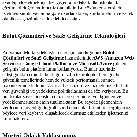
avantajı elde etmek için her geçen gün daha kullanışlı olan bu
çözümleri değerlendirmeniz önemlidir. Bu çözümler sayesinde
işletmenizin ihtiyaçlarına göre uyarlanabilen, sürdürülebilir ve esnek
olabilecek çözümler elde edebileceksiniz.
Bulut Çözümleri ve SaaS Geliştirme Teknolojileri
Adıyaman Merkez'deki işletmeler için sunduğumuz
Bulut
Çözümleri ve SaaS Geliştirme
hizmetlerinde
AWS (Amazon Web
Services)
,
Google Cloud Platform
ve
Microsoft Azure
gibi en
gelişmiş bulut platformlarını kullanıyoruz. Bunlar üzerinde
calıştığımdan emin bulunduğumuz bu teknolojiler hem güçlü
güvenlik temellerinde hem de yüksek performanslı sunucu
makinelerinde bulunur. Ayrıca, her çözüm ve hizmetimizle birlikte
veri güvenliği ve yedekleme politikalarımızı da söz veriyoruz. Bu
politikalar sayesinde işletmenizin verilerinin güvenliğinden ve
yedeklenmesinden emin tutulmaktadır. Bu sayede işletmenizin
verilerinin güvenliği doğrultusunda öncelikli bir tutum sergiliyoruz,
böylece veri kaybı ve oluşabilecek olumsuz etkilerden işletmenizi
korumaktayız.
Müşteri Odaklı Yaklaşımımız