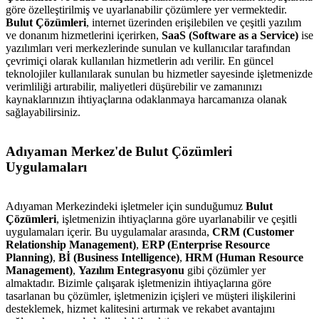
göre özelleştirilmiş ve uyarlanabilir çözümlere yer vermektedir.
Bulut Çözümleri
, internet üzerinden erişilebilen ve çeşitli yazılım
ve donanım hizmetlerini içerirken,
SaaS (Software as a Service)
ise
yazılımları veri merkezlerinde sunulan ve kullanıcılar tarafından
çevrimiçi olarak kullanılan hizmetlerin adı verilir. En güncel
teknolojiler kullanılarak sunulan bu hizmetler sayesinde işletmenizde
verimliliği artırabilir, maliyetleri düşürebilir ve zamanınızı
kaynaklarınızın ihtiyaçlarına odaklanmaya harcamanıza olanak
sağlayabilirsiniz.
Adıyaman Merkez'de Bulut Çözümleri
Uygulamaları
Adıyaman Merkezindeki işletmeler için sunduğumuz
Bulut
Çözümleri
, işletmenizin ihtiyaçlarına göre uyarlanabilir ve çeşitli
uygulamaları içerir. Bu uygulamalar arasında,
CRM (Customer
Relationship Management)
,
ERP (Enterprise Resource
Planning)
,
Bİ (Business Intelligence)
,
HRM (Human Resource
Management)
,
Yazılım Entegrasyonu
gibi çözümler yer
almaktadır. Bizimle çalışarak işletmenizin ihtiyaçlarına göre
tasarlanan bu çözümler, işletmenizin içişleri ve müşteri ilişkilerini
desteklemek, hizmet kalitesini artırmak ve rekabet avantajını