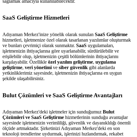
sağlamak amacıyla kullanılabilecektir.
SaaS Geliştirme Hizmetleri
Adıyaman Merkez'inize yönelik olarak sunulan
SaaS Geliştirme
hizmetleri, işletmenize özel olarak tasarlanan yazılımlar oluşturmak
ve bunları çevrimiçi olarak sunmaktır.
SaaS
uygulamaları,
işletmenizin ihtiyaçlarına göre uyarlanabilir, sürdürülebilir ve
erişilebilir olup, işletmenizin çeşitli bölümlerinin ihtiyaçlarını
karşılayabilir. Özellikle
özel yazılım geliştirme
,
uygulama
geliştirme
,
veri yönetimi
ve
siber güvenlik
gibi alanlarda
yetkinliklerimiz sayesinde, işletmenizin ihtiyaçlarına en uygun
şekilde ulaşabilirsiniz.
Bulut Çözümleri ve SaaS Geliştirme Avantajları
Adıyaman Merkez'deki işletmeler için sunduğumuz
Bulut
Çözümleri ve SaaS Geliştirme
hizmetlerinin sunduğu avantajlar
sayesinde işletmenizin verimliliği, güvenlik ve dayanıklılığı önemli
ölçüde artmaktadır. Şirketinizi Adıyaman Merkez'deki en son
teknoloji trendlerine uydurmak, işlerinizi hızlandırmak, rekabet