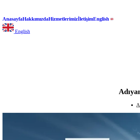
Anasayfa
Hakkımızda
Hizmetlerimiz
İletişim
English
English
Adıya
A