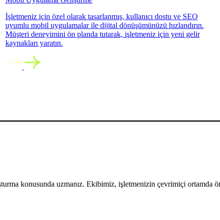
İşletmeniz için özel olarak tasarlanmış, kullanıcı dostu ve SEO
uyumlu mobil uygulamalar ile dijital dönüşümünüzü hızlandırın.
Müşteri deneyimini ön planda tutarak, işletmeniz için yeni gelir
kaynakları yaratın.
uşturma konusunda uzmanız. Ekibimiz, işletmenizin çevrimiçi ortamda öne