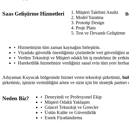
Müşteri Talebini Analiz
Saas Geliştirme Hizmetleri
B
Model Yaratma
Prototip Design
Proje Planı
Test ve Devamlı Geliştirme
Hizmetinizin tüm zaman kaynağını birleştirin.
Viyadakı güvenlik önerdiğimiz çözümlerle veri güvenliğini art
Verilen Teknoloji ve Müşteri odaklı bir iş modelınız ile yetk
Hareketlilik hizmetinize verdiğiniz sanal evin tüm yere herha
Adıyaman Kuyucak bölgesinde hizmet veren teknoloji şirketimiz,
bul
şirketimiz, işinizin verimliliğini artırır ve sizin için bir stratejik pa
Deneyimli ve Profesyonel Ekip
Neden Biz?
Müşteri Odaklı Yaklaşım
Güncel Teknoloji ve Gerecler
Üstün Kalite ve Güvenilirlik
Esnek Fiyatlandırma