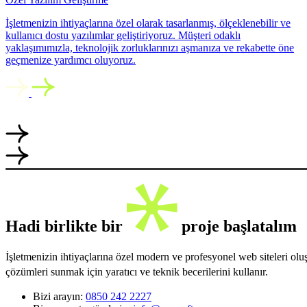
İşletmenizin ihtiyaçlarına özel olarak tasarlanmış, ölçeklenebilir ve
kullanıcı dostu yazılımlar geliştiriyoruz. Müşteri odaklı
yaklaşımımızla, teknolojik zorluklarınızı aşmanıza ve rekabette öne
geçmenize yardımcı oluyoruz.
Hadi birlikte bir
proje başlatalım
İşletmenizin ihtiyaçlarına özel modern ve profesyonel web siteleri ol
çözümleri sunmak için yaratıcı ve teknik becerilerini kullanır.
Bizi arayın:
0850 242 2227