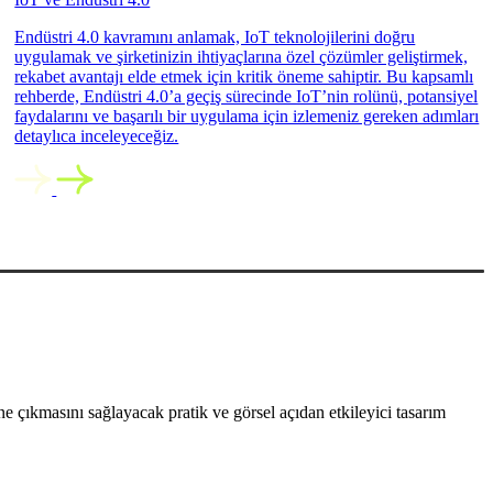
Endüstri 4.0 kavramını anlamak, IoT teknolojilerini doğru
uygulamak ve şirketinizin ihtiyaçlarına özel çözümler geliştirmek,
rekabet avantajı elde etmek için kritik öneme sahiptir. Bu kapsamlı
rehberde, Endüstri 4.0’a geçiş sürecinde IoT’nin rolünü, potansiyel
faydalarını ve başarılı bir uygulama için izlemeniz gereken adımları
detaylıca inceleyeceğiz.
 çıkmasını sağlayacak pratik ve görsel açıdan etkileyici tasarım