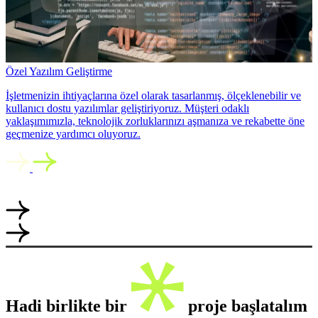
Özel Yazılım Geliştirme
İşletmenizin ihtiyaçlarına özel olarak tasarlanmış, ölçeklenebilir ve
kullanıcı dostu yazılımlar geliştiriyoruz. Müşteri odaklı
yaklaşımımızla, teknolojik zorluklarınızı aşmanıza ve rekabette öne
geçmenize yardımcı oluyoruz.
Hadi birlikte bir
proje başlatalım