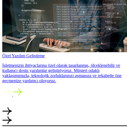
Özel Yazılım Geliştirme
İşletmenizin ihtiyaçlarına özel olarak tasarlanmış, ölçeklenebilir ve
kullanıcı dostu yazılımlar geliştiriyoruz. Müşteri odaklı
yaklaşımımızla, teknolojik zorluklarınızı aşmanıza ve rekabette öne
geçmenize yardımcı oluyoruz.