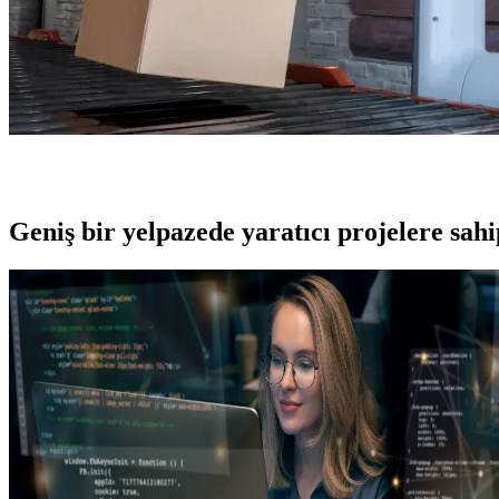
Geniş bir yelpazede yaratıcı projelere
sah