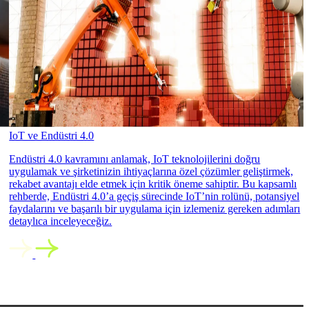
IoT ve Endüstri 4.0
Endüstri 4.0 kavramını anlamak, IoT teknolojilerini doğru
uygulamak ve şirketinizin ihtiyaçlarına özel çözümler geliştirmek,
rekabet avantajı elde etmek için kritik öneme sahiptir. Bu kapsamlı
rehberde, Endüstri 4.0’a geçiş sürecinde IoT’nin rolünü, potansiyel
faydalarını ve başarılı bir uygulama için izlemeniz gereken adımları
detaylıca inceleyeceğiz.