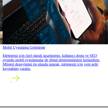
Mobil Uygulama Geliştirme
İşletmeniz için özel olarak tasarlanmış, kullanıcı dostu ve SEO
uyumlu mobil uygulamalar ile dijital dönüşümünüzü hızlandırın.
Müşteri deneyimini ön planda tutarak, işletmeniz için yeni gelir
kaynakları yaratın.