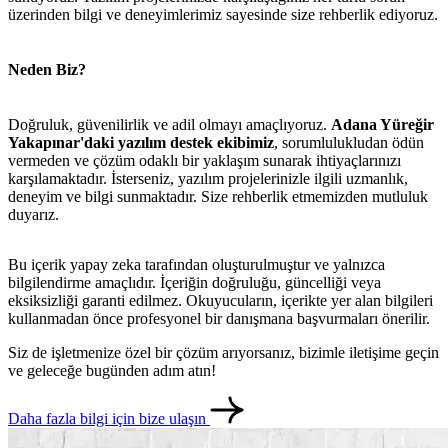
üzerinden bilgi ve deneyimlerimiz sayesinde size rehberlik ediyoruz.
Neden Biz?
metlerimiz
İletişim
English
Doğruluk, güvenilirlik ve adil olmayı amaçlıyoruz.
Adana Yüreğir
Yakapınar'daki yazılım destek ekibimiz
, sorumlulukludan ödün
vermeden ve çözüm odaklı bir yaklaşım sunarak ihtiyaçlarınızı
karşılamaktadır. İsterseniz, yazılım projelerinizle ilgili uzmanlık,
deneyim ve bilgi sunmaktadır. Size rehberlik etmemizden mutluluk
duyarız.
Bu içerik yapay zeka tarafından oluşturulmuştur ve yalnızca
bilgilendirme amaçlıdır. İçeriğin doğruluğu, güncelliği veya
eksiksizliği garanti edilmez. Okuyucuların, içerikte yer alan bilgileri
kullanmadan önce profesyonel bir danışmana başvurmaları önerilir.
Siz de işletmenize özel bir çözüm arıyorsanız, bizimle iletişime geçin
ve geleceğe bugünden adım atın!
Daha fazla bilgi için bize ulaşın