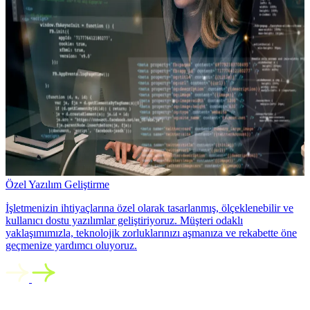
Özel Yazılım Geliştirme
İşletmenizin ihtiyaçlarına özel olarak tasarlanmış, ölçeklenebilir ve
kullanıcı dostu yazılımlar geliştiriyoruz. Müşteri odaklı
yaklaşımımızla, teknolojik zorluklarınızı aşmanıza ve rekabette öne
geçmenize yardımcı oluyoruz.