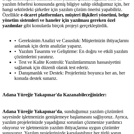
yazılım felsefesi konusunda geniş bilgiye sahip olduğumuz için, her
hangi sektördeki şirketler için yazılım çözüm önerisi yapabiliriz.
Özellikle
e-ticaret platformları, müşteri ilişkileri yönetimi, belge
yönetim sistemleri ve haneler için yazılması gereken özel
yazılımlar
gibi konularda birçok projeyi gerçekleştirdik.
Gereksinim Analizi ve Casusluk: Müşterinizin ihtiyaçlarını
anlamak için derin analizlar yaparız.
Yazılım Tasarımı ve Geliştirme: En doğru ve etkili yazılım
çözümlerini yaratırız.
Test ve Kalite Kontrolü: Yazılımlarımızın hassasiyetini
sağlamak için düzenli olarak test ederiz.
Danışmanlık ve Destek: Projeleriniz boyunca her an, her
konuda destek sunarız.
Adana Yüreğir Yakapınar'da Kazanabileceğinizler:
Adana Yüreğir Yakapınar'da
, sunduğumuz yazılım çözümleri
sayesinde işletmenizin genişlemeye başlamasını sağlıyoruz. Ayrıca,
yazılım projelerinizde yaşadığınız sorunları çözmenize yardımcı
oluyoruz ve işletmenizin yazılım ihtiyaçlarına uygun çözümler
sunuyoruz. Yazılım projelerinizde karşılaştığınız her türlü sorun