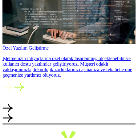
Özel Yazılım Geliştirme
İşletmenizin ihtiyaçlarına özel olarak tasarlanmış, ölçeklenebilir ve
kullanıcı dostu yazılımlar geliştiriyoruz. Müşteri odaklı
yaklaşımımızla, teknolojik zorluklarınızı aşmanıza ve rekabette öne
geçmenize yardımcı oluyoruz.