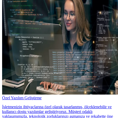
Özel Yazılım Geliştirme
İşletmenizin ihtiyaçlarına özel olarak tasarlanmış, ölçeklenebilir ve
kullanıcı dostu yazılımlar geliştiriyoruz. Müşteri odaklı
yaklaşımımızla, teknolojik zorluklarınızı aşmanıza ve rekabette öne