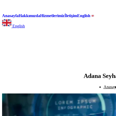
Anasayfa
Hakkımızda
Hizmetlerimiz
İletişim
English
English
Adana Seyha
Anasay