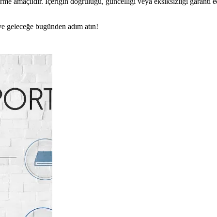
rme amaçlıdır. İçeriğin doğruluğu, güncelliği veya eksiksizliği garanti 
n ve geleceğe bugünden adım atın!