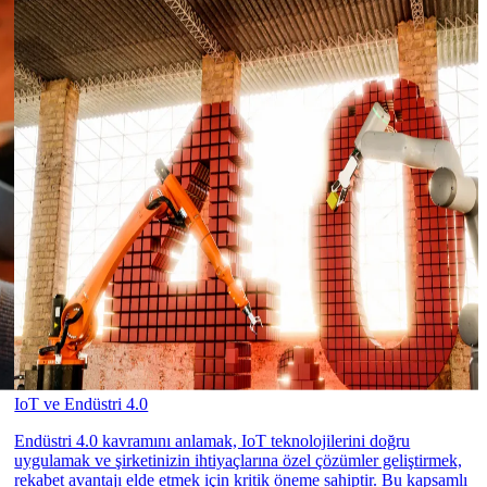
IoT ve Endüstri 4.0
Endüstri 4.0 kavramını anlamak, IoT teknolojilerini doğru
uygulamak ve şirketinizin ihtiyaçlarına özel çözümler geliştirmek,
rekabet avantajı elde etmek için kritik öneme sahiptir. Bu kapsamlı