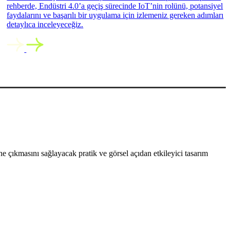
rehberde, Endüstri 4.0’a geçiş sürecinde IoT’nin rolünü, potansiyel
faydalarını ve başarılı bir uygulama için izlemeniz gereken adımları
detaylıca inceleyeceğiz.
 çıkmasını sağlayacak pratik ve görsel açıdan etkileyici tasarım