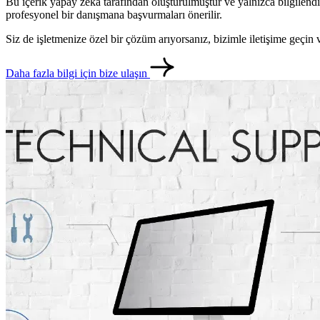
Bu içerik yapay zeka tarafından oluşturulmuştur ve yalnızca bilgilendi
profesyonel bir danışmana başvurmaları önerilir.
Siz de işletmenize özel bir çözüm arıyorsanız, bizimle iletişime geçi
Daha fazla bilgi için bize ulaşın