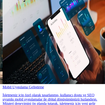
Mobil Uygulama Geliştirme
İşletmeniz için özel olarak tasarlanmış, kullanıcı dostu ve SEO
uyumlu mobil uygulamalar ile dijital dönüşümünüzü hızlandırın.
Müşteri deneyimini ön planda tutarak, işletmeniz için yeni gelir