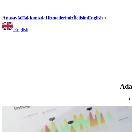
Anasayfa
Hakkımızda
Hizmetlerimiz
İletişim
English
English
Ada