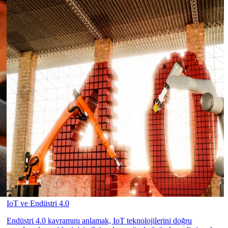
IoT ve Endüstri 4.0
Endüstri 4.0 kavramını anlamak, IoT teknolojilerini doğru