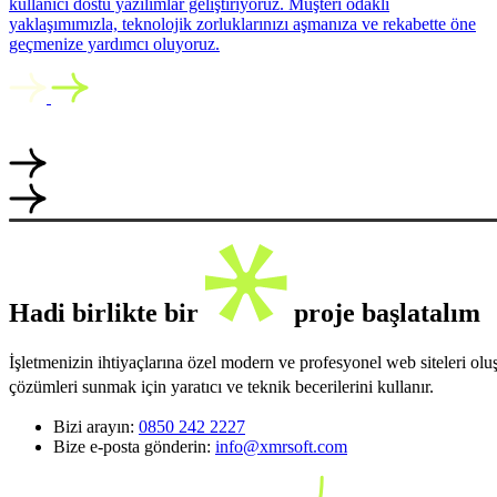
kullanıcı dostu yazılımlar geliştiriyoruz. Müşteri odaklı
yaklaşımımızla, teknolojik zorluklarınızı aşmanıza ve rekabette öne
geçmenize yardımcı oluyoruz.
Hadi birlikte bir
proje başlatalım
İşletmenizin ihtiyaçlarına özel modern ve profesyonel web siteleri ol
çözümleri sunmak için yaratıcı ve teknik becerilerini kullanır.
Bizi arayın:
0850 242 2227
Bize e-posta gönderin:
info@xmrsoft.com