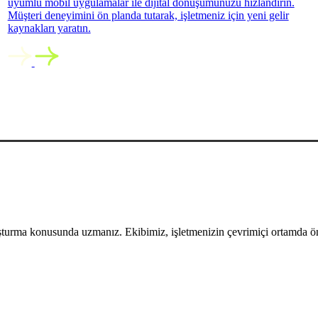
uyumlu mobil uygulamalar ile dijital dönüşümünüzü hızlandırın.
Müşteri deneyimini ön planda tutarak, işletmeniz için yeni gelir
kaynakları yaratın.
uşturma konusunda uzmanız. Ekibimiz, işletmenizin çevrimiçi ortamda öne