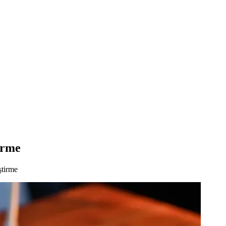
irme
tirme