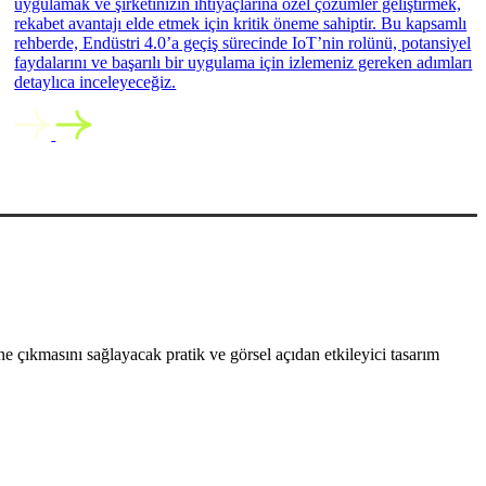
uygulamak ve şirketinizin ihtiyaçlarına özel çözümler geliştirmek,
rekabet avantajı elde etmek için kritik öneme sahiptir. Bu kapsamlı
rehberde, Endüstri 4.0’a geçiş sürecinde IoT’nin rolünü, potansiyel
faydalarını ve başarılı bir uygulama için izlemeniz gereken adımları
detaylıca inceleyeceğiz.
 çıkmasını sağlayacak pratik ve görsel açıdan etkileyici tasarım