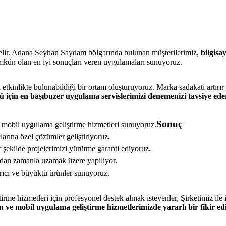
e gelir. Adana Seyhan Saydam bölgarında bulunan müşterilerimiz,
bilgisa
ümkün olan en iyi sonuçları veren uygulamaları sunuyoruz.
 etkinlikte bulunabildiği bir ortam oluşturuyoruz. Marka sadakati artırır 
için en başıbuzer uygulama servislerimizi denemenizi tavsiye eder
Sonuç
ir mobil uygulama geliştirme hizmetleri sunuyoruz.
larına özel çözümler geliştiriyoruz.
 şekilde projelerimizi yürütme garanti ediyoruz.
dan zamanla uzamak üzere yapiliyor.
ırıcı ve büyüktü ürünler sunuyoruz.
e hizmetleri için profesyonel destek almak isteyenler, Şirketimiz ile i
ın ve mobil uygulama geliştirme hizmetlerimizde yararlı bir fiki