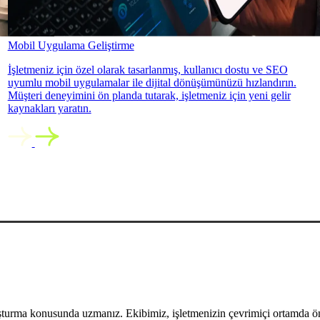
Mobil Uygulama Geliştirme
İşletmeniz için özel olarak tasarlanmış, kullanıcı dostu ve SEO
uyumlu mobil uygulamalar ile dijital dönüşümünüzü hızlandırın.
Müşteri deneyimini ön planda tutarak, işletmeniz için yeni gelir
kaynakları yaratın.
uşturma konusunda uzmanız. Ekibimiz, işletmenizin çevrimiçi ortamda öne