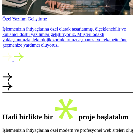
Özel Yazılım Geliştirme
İşletmenizin ihtiyaçlarına özel olarak tasarlanmış, ölçeklenebilir ve
kullanıcı dostu yazılımlar geliştiriyoruz. Müşteri odaklı
yaklaşımımızla, teknolojik zorluklarınızı aşmanıza ve rekabette öne
geçmenize yardımcı oluyoruz.
Hadi birlikte bir
proje başlatalım
İşletmenizin ihtiyaçlarına özel modern ve profesyonel web siteleri ol