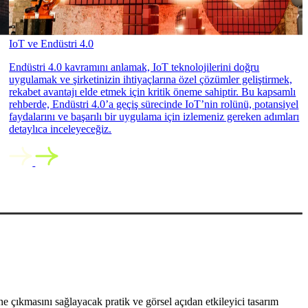
IoT ve Endüstri 4.0
Endüstri 4.0 kavramını anlamak, IoT teknolojilerini doğru
uygulamak ve şirketinizin ihtiyaçlarına özel çözümler geliştirmek,
rekabet avantajı elde etmek için kritik öneme sahiptir. Bu kapsamlı
rehberde, Endüstri 4.0’a geçiş sürecinde IoT’nin rolünü, potansiyel
faydalarını ve başarılı bir uygulama için izlemeniz gereken adımları
detaylıca inceleyeceğiz.
 çıkmasını sağlayacak pratik ve görsel açıdan etkileyici tasarım