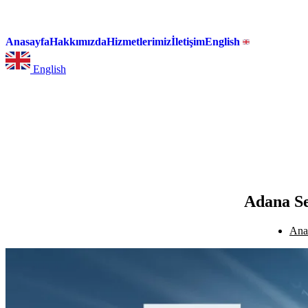
Anasayfa
Hakkımızda
Hizmetlerimiz
İletişim
English
English
Adana Se
Ana