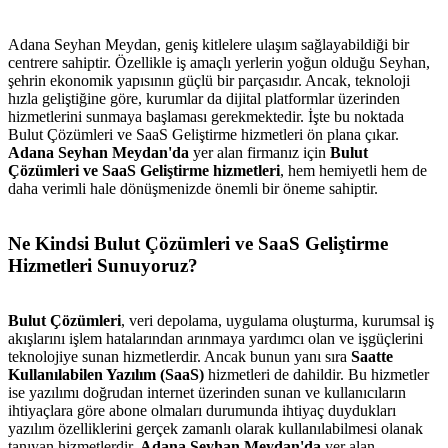
Adana Seyhan Meydan, geniş kitlelere ulaşım sağlayabildiği bir
centrere sahiptir. Özellikle iş amaçlı yerlerin yoğun olduğu Seyhan,
şehrin ekonomik yapısının güçlü bir parçasıdır. Ancak, teknoloji
hızla geliştiğine göre, kurumlar da dijital platformlar üzerinden
hizmetlerini sunmaya başlaması gerekmektedir. İşte bu noktada
Bulut Çözümleri ve SaaS Geliştirme hizmetleri ön plana çıkar.
Adana Seyhan Meydan'da
yer alan firmanız için
Bulut
Çözümleri ve SaaS Geliştirme hizmetleri
, hem hemiyetli hem de
daha verimli hale dönüşmenizde önemli bir öneme sahiptir.
Ne Kindsi Bulut Çözümleri ve SaaS Geliştirme
Hizmetleri Sunuyoruz?
Bulut Çözümleri
, veri depolama, uygulama oluşturma, kurumsal iş
akışlarını işlem hatalarından arınmaya yardımcı olan ve işgüçlerini
teknolojiye sunan hizmetlerdir. Ancak bunun yanı sıra
Saatte
Kullanılabilen Yazılım (SaaS)
hizmetleri de dahildir. Bu hizmetler
ise yazılımı doğrudan internet üzerinden sunan ve kullanıcıların
ihtiyaçlara göre abone olmaları durumunda ihtiyaç duydukları
yazılım özelliklerini gerçek zamanlı olarak kullanılabilmesi olanak
tanıyan hizmetlerdir.
Adana Seyhan Meydan'da
yer alan