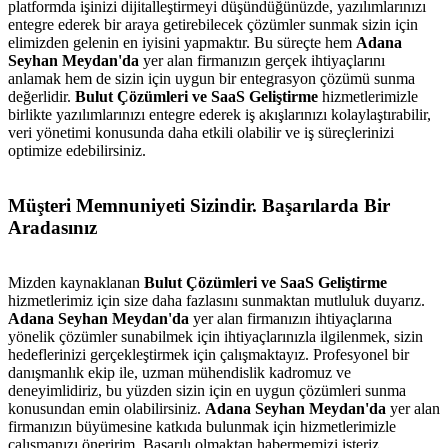
platformda işinizi dijitalleştirmeyi düşündüğünüzde, yazılımlarınızı
entegre ederek bir araya getirebilecek çözümler sunmak sizin için
elimizden gelenin en iyisini yapmaktır. Bu süreçte hem
Adana
Seyhan Meydan'da
yer alan firmanızın gerçek ihtiyaçlarını
anlamak hem de sizin için uygun bir entegrasyon çözümü sunma
değerlidir.
Bulut Çözümleri ve SaaS Geliştirme
hizmetlerimizle
birlikte yazılımlarınızı entegre ederek iş akışlarınızı kolaylaştırabilir,
veri yönetimi konusunda daha etkili olabilir ve iş süreçlerinizi
optimize edebilirsiniz.
Müşteri Memnuniyeti Sizindir. Başarılarda Bir
Aradasınız
Mizden kaynaklanan
Bulut Çözümleri ve SaaS Geliştirme
hizmetlerimiz için size daha fazlasını sunmaktan mutluluk duyarız.
Adana Seyhan Meydan'da
yer alan firmanızın ihtiyaçlarına
yönelik çözümler sunabilmek için ihtiyaçlarınızla ilgilenmek, sizin
hedeflerinizi gerçekleştirmek için çalışmaktayız. Profesyonel bir
danışmanlık ekip ile, uzman mühendislik kadromuz ve
deneyimlidiriz, bu yüzden sizin için en uygun çözümleri sunma
konusundan emin olabilirsiniz.
Adana Seyhan Meydan'da
yer alan
firmanızın büyümesine katkıda bulunmak için hizmetlerimizle
metlerimiz
İletişim
English
çalışmanızı öneririm. Başarılı olmaktan habermemizi isteriz.