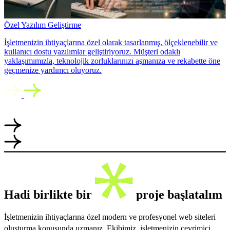
Özel Yazılım Geliştirme
İşletmenizin ihtiyaçlarına özel olarak tasarlanmış, ölçeklenebilir ve
kullanıcı dostu yazılımlar geliştiriyoruz. Müşteri odaklı
yaklaşımımızla, teknolojik zorluklarınızı aşmanıza ve rekabette öne
geçmenize yardımcı oluyoruz.
Hadi birlikte bir
proje başlatalım
İşletmenizin ihtiyaçlarına özel modern ve profesyonel web siteleri
oluşturma konusunda uzmanız. Ekibimiz, işletmenizin çevrimiçi