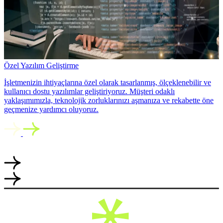
Özel Yazılım Geliştirme
İşletmenizin ihtiyaçlarına özel olarak tasarlanmış, ölçeklenebilir ve
kullanıcı dostu yazılımlar geliştiriyoruz. Müşteri odaklı
yaklaşımımızla, teknolojik zorluklarınızı aşmanıza ve rekabette öne
geçmenize yardımcı oluyoruz.