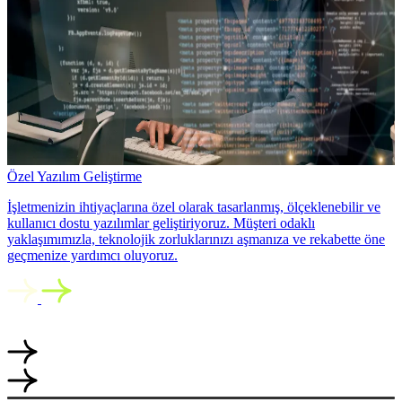
Özel Yazılım Geliştirme
İşletmenizin ihtiyaçlarına özel olarak tasarlanmış, ölçeklenebilir ve
kullanıcı dostu yazılımlar geliştiriyoruz. Müşteri odaklı
yaklaşımımızla, teknolojik zorluklarınızı aşmanıza ve rekabette öne
geçmenize yardımcı oluyoruz.