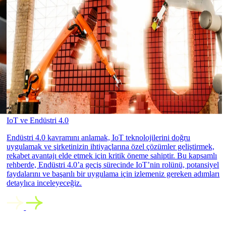
IoT ve Endüstri 4.0
Endüstri 4.0 kavramını anlamak, IoT teknolojilerini doğru
uygulamak ve şirketinizin ihtiyaçlarına özel çözümler geliştirmek,
rekabet avantajı elde etmek için kritik öneme sahiptir. Bu kapsamlı
rehberde, Endüstri 4.0’a geçiş sürecinde IoT’nin rolünü, potansiyel
faydalarını ve başarılı bir uygulama için izlemeniz gereken adımları
detaylıca inceleyeceğiz.