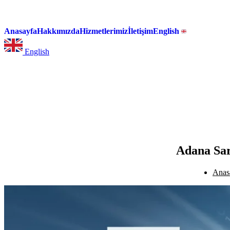
Anasayfa
Hakkımızda
Hizmetlerimiz
İletişim
English
English
Adana Sar
Anas