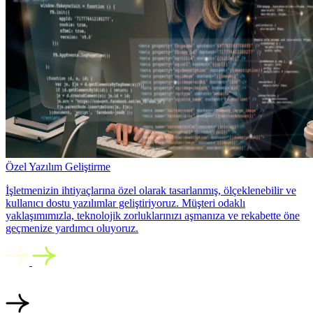
Özel Yazılım Geliştirme
İşletmenizin ihtiyaçlarına özel olarak tasarlanmış, ölçeklenebilir ve
kullanıcı dostu yazılımlar geliştiriyoruz. Müşteri odaklı
yaklaşımımızla, teknolojik zorluklarınızı aşmanıza ve rekabette öne
geçmenize yardımcı oluyoruz.