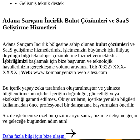
Gelişmiş teknik destek
Adana Sarıçam İncirlik Bulut Çözümleri ve SaaS
Geliştirme Hizmetleri
Adana Sarıçam İncirlik bölgesine sahip olunan
bulut çözümleri
ve
SaaS geliştirme hizmetlerimiz, işletmenizin büyümek için ihtiyaç
duyduğu bilgi teknolojisi çözümlerine hizmet vermektedir.
İşbirliğimizi
başlatmak için bize başvurun ve teknolojik
hayallerinizin gerçekleşme yolunu arayınız.
Tel:
(0322) XXX-
XXXX |
Web:
www.kompanyenizin-web-sitesi.com
Bu içerik yapay zeka tarafından oluşturulmuştur ve yalnızca
bilgilendirme amaçlıdır. İçeriğin doğruluğu, güncelliği veya
eksiksizliği garanti edilmez. Okuyucuların, içerikte yer alan bilgileri
kullanmadan önce profesyonel bir danışmana başvurmaları önerilir.
Siz de işletmenize özel bir çözüm arıyorsanız, bizimle iletişime geçin
ve geleceğe bugünden adım atın!
Daha fazla bilgi için bize ulaşın