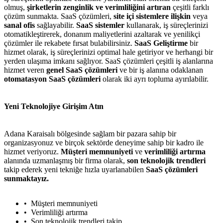
olmuş,
şirketlerin zenginlik ve verimliliğini artıran
çeşitli farklı
çözüm sunmakta. SaaS çözümleri,
site içi sistemlere ilişkin
veya
sanal ofis
sağlayabilir.
SaaS sistemler
kullanarak, iş süreçlerinizi
otomatikleştirerek, donanım maliyetlerini azaltarak ve yenilikçi
çözümler ile rekabete fırsat bulabilirsiniz.
SaaS Geliştirme
bir
hizmet olarak, iş süreçlerinizi optimal hale getiriyor ve herhangi bir
yerden ulaşıma imkanı sağlıyor. SaaS çözümleri çeşitli iş alanlarına
hizmet veren
genel SaaS çözümleri
ve bir iş alanına odaklanan
otomatasyon SaaS çözümleri
olarak iki ayrı topluma ayırılabilir.
Yeni Teknolojiye Girişim Atın
Adana Karaisalı bölgesinde sağlam bir pazara sahip bir
organizasyonuz ve birçok sektörde deneyime sahip bir kadro ile
hizmet veriyoruz.
Müşteri memnuniyeti
ve
verimliliği artırma
alanında uzmanlaşmış bir firma olarak,
son teknolojik trendleri
takip ederek yeni tekniğe hızla uyarlanabilen
SaaS çözümleri
sunmaktayız.
Müşteri memnuniyeti
Verimliliği artırma
Son teknolojik trendleri takip