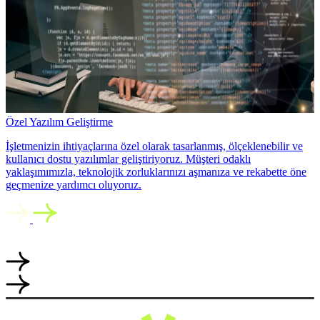
Özel Yazılım Geliştirme
İşletmenizin ihtiyaçlarına özel olarak tasarlanmış, ölçeklenebilir ve
kullanıcı dostu yazılımlar geliştiriyoruz. Müşteri odaklı
yaklaşımımızla, teknolojik zorluklarınızı aşmanıza ve rekabette öne
geçmenize yardımcı oluyoruz.