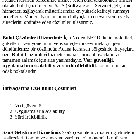
olarak, bulut çözümleri ve SaaS (Software as a Service) geliştirme
hizmetleri sağlayarak müşterilerimize en yüksek kaliteyi sunmayı
hedefleriz. Modern iş ortamlarının ihtiyaçlarına cevap veren ve iş
süreçlerini optimize eden çözümleri ulaştırmız.
Bulut Çözümleri Hizmetimiz
İçin Neden Biz? Bulut teknolojileri,
şirketlerin veri yönetimini ve iş süreçlerini çevirmek için geri
döndürilemez bir çözümdür. Adana Karaisalı bölgesinde ihtiyaçlara
özel
Bulut Çözümleri
hizmeti sunarak, firma ihtiyaçlarınızı
tamamen anlamak için size yanınızdayız.
Veri güvenliği
,
uygulamaların scalability
ve
sürdürülebilirlik
konularının ana
odak noktalarıdır.
İhtiyaçlarına Özel Bulut Çözümleri
Veri güvenliği
Uygulamaların scalability
Sürdürülebilirlik
SaaS Geliştirme Hizmetimiz
SaaS çözümlerin, modern işletmelerin
iş süreçlerini optimize etmesine yardımcı olan önemli bir bileşeni