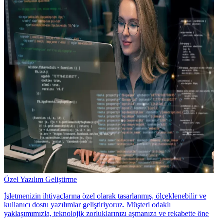
Özel Yazılım Geliştirme
İşletmenizin ihtiyaçlarına özel olarak tasarlanmış, ölçeklenebilir ve
kullanıcı dostu yazılımlar geliştiriyoruz. Müşteri odaklı
yaklaşımımızla, teknolojik zorluklarınızı aşmanıza ve rekabette öne