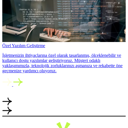
Özel Yazılım Geliştirme
İşletmenizin ihtiyaçlarına özel olarak tasarlanmış, ölçeklenebilir ve
kullanıcı dostu yazılımlar geliştiriyoruz. Müşteri odaklı
yaklaşımımızla, teknolojik zorluklarınızı aşmanıza ve rekabette öne
geçmenize yardımcı oluyoruz.